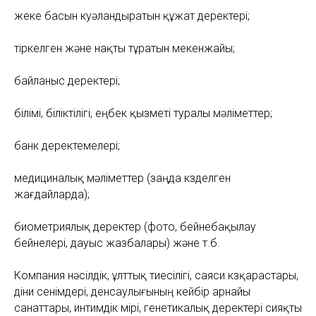
жеке басын куәландыратын құжат деректері;
тіркелген және нақты тұратын мекенжайы;
байланыс деректері;
білімі, біліктілігі, еңбек қызметі туралы мәліметтер;
банк деректемелері;
медициналық мәліметтер (заңда көзделген
жағдайларда);
биометриялық деректер (фото, бейнебақылау
бейнелері, дауыс жазбалары) және т.б.
Компания нәсілдік, ұлттық тиесілігі, саяси көзқарастары,
діни сенімдері, денсаулығының кейбір арнайы
санаттары, интимдік өмірі, генетикалық деректері сияқты