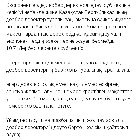
Экспоненттердің дербес деректерді өңдеуі субъектінің
келісімі негізінде және Қазақстан Республикасының
дербес деректер туралы заңнамасына сәйкес жүзеге
асырылады. Ұйымдастырушы осы бөлімде көрсетілген
мақсаттардан тыс деректерді әрі қарай өңдеу үшін
экспоненттердің әрекеттеріне жауап бермейді.
10.7. Дербес деректер субъектісі:
Операторда және/немесе үшінші тұлғаларда өзінің
дербес деректерінің бар-жоғы туралы ақпарат алуға;
егер деректер толық емес, нақты емес, ескірген,
заңсыз жолмен алынған немесе көрсетілген мақсаттар
үшін қажет болмаса, оларды нақтылауды, бұғаттауды
немесе жоюды талап етуге;
Ұйымдастырушыға жазбаша өтініш жолдау арқылы
дербес деректерді өңдеуге берген келісімін қайтарып
алуға;