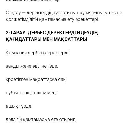
Сақтау — деректердің тұтастығын, құпиялылығын және
қолжетімділігін қамтамасыз ету әрекеттері.
2-ТАРАУ. ДЕРБЕС ДЕРЕКТЕРДІ ӨҢДЕУДІҢ
ҚАҒИДАТТАРЫ МЕН МАҚСАТТАРЫ
Компания дербес деректерді:
заңды және әділ негізде;
көрсетілген мақсаттарға сай;
субъектінің келісімімен;
ашық түрде;
дәлдігін қамтамасыз ете отырып;