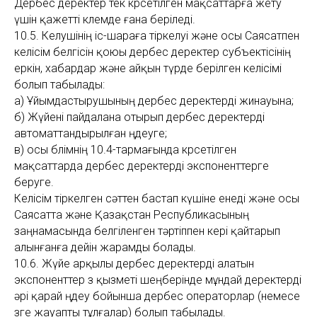
Дербес деректер тек көрсетілген мақсаттарға жету
үшін қажетті көлемде ғана беріледі.
10.5. Келушінің іс-шараға тіркелуі және осы Саясатпен
келісім белгісін қоюы дербес деректер субъектісінің
еркін, хабардар және айқын түрде берілген келісімі
болып табылады:
а) Ұйымдастырушының дербес деректерді жинауына;
б) Жүйені пайдалана отырып дербес деректерді
автоматтандырылған өңдеуге;
в) осы бөлімнің 10.4-тармағында көрсетілген
мақсаттарда дербес деректерді экспоненттерге
беруге.
Келісім тіркелген сәттен бастап күшіне енеді және осы
Саясатта және Қазақстан Республикасының
заңнамасында белгіленген тәртіппен кері қайтарып
алынғанға дейін жарамды болады.
10.6. Жүйе арқылы дербес деректерді алатын
экспоненттер өз қызметі шеңберінде мұндай деректерді
әрі қарай өңдеу бойынша дербес операторлар (немесе
өзге жауапты тұлғалар) болып табылады.