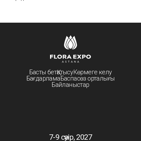
Басты бет
Қатысу
Көрмеге келу
Бағдарлама
Баспасөз орталығы
Байланыстар
7-9 сәуір, 2027