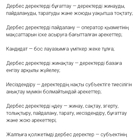
Дербес деректерді бұғаттау — деректерді жинауды,
пайдалануды, таратуды және жоюды уақытша тоқтату;
Дербес деректерді пайдалану — оператор қызметінің
мақсаттарын іске асыруға бағытталған әрекеттер;
Кандидат — бос лауазымға үміткер жеке тұлға;
Дербес деректерді жинақтау — деректерді базаға
енгізу арқылы жүйелеу;
Иесіздендіру — деректердің нақты субъектіге тиесілігін
анықтау мүмкін болмайтындай әрекеттер;
Дербес деректерді өңдеу — жинау, сақтау, өзгерту,
толықтыру, пайдалану, тарату, иесіздендіру, бұғаттау
және жою әрекеттері;
Жалпыға қолжетімді дербес деректер — субъектінің