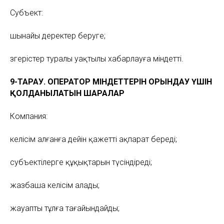
Субъект:
шынайы деректер беруге;
өзгерістер туралы уақтылы хабарлауға міндетті.
9-ТАРАУ. ОПЕРАТОР МІНДЕТТЕРІН ОРЫНДАУ ҮШІН
ҚОЛДАНЫЛАТЫН ШАРАЛАР
Компания:
келісім алғанға дейін қажетті ақпарат береді;
субъектілерге құқықтарын түсіндіреді;
жазбаша келісім алады;
жауапты тұлға тағайындайды;