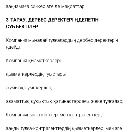
заңнамаға сәйкес өзге де мақсаттар.
3-ТАРАУ. ДЕРБЕС ДЕРЕКТЕРІ ӨҢДЕЛЕТІН
СУБЪЕКТІЛЕР
Компания мынадай тұлғалардың дербес деректерін
өңдейді:
Компания қызметкерлері;
қызметкерлердің туыстары;
жұмысқа үміткерлер;
азаматтық-құқықтық қатынастардағы жеке тұлғалар;
Компанияның клиенттері мен контрагенттері;
заңды тұлға-контрагенттердің қызметкерлері мен өзге