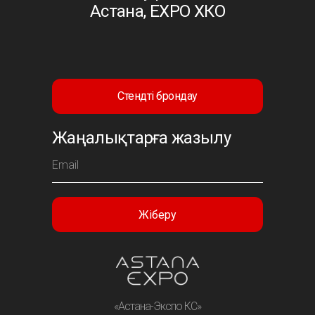
Астана, EXPO ХКО
Стендті брондау
Жаңалықтарға жазылу
Жіберу
«Астана-Экспо КС»