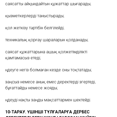
саясатты айқындайтын құжаттар шығарады;
қызметкерлерді таныстырады;
қол жеткізу тәртібін белгілейді;
техникалық қорғау шараларын қолданады;
саясат құжаттарына ашық қолжетімділікті
қамтамасыз етеді;
өңдеуге негіз болмаған кезде оны тоқтатады;
заңсыз немесе анық емес деректерді өзгертеді,
бұғаттайды немесе жояды;
өңдеуді нақты заңды мақсаттармен шектейді.
10-ТАРАУ. ҮШІНШІ ТҰЛҒАЛАРҒА ДЕРБЕС