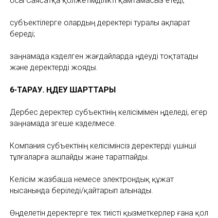
осы Саясатқа қолжетімділікті қамтамасыз етеді;
субъектілерге олардың деректері туралы ақпарат
береді;
заңнамада көзделген жағдайларда өңдеуді тоқтатады
және деректерді жояды.
6-ТАРАУ. ӨҢДЕУ ШАРТТАРЫ
Дербес деректер субъектінің келісімімен өңделеді, егер
заңнамада өзгеше көзделмесе.
Компания субъектінің келісімінсіз деректерді үшінші
тұлғаларға ашпайды және таратпайды.
Келісім жазбаша немесе электрондық құжат
нысанында беріледі/қайтарып алынады.
Өңделетін деректерге тек тиісті қызметкерлер ғана қол