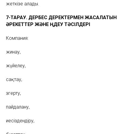
жеткізе алады.
7-ТАРАУ. ДЕРБЕС ДЕРЕКТЕРМЕН ЖАСАЛАТЫН
ӘРЕКЕТТЕР ЖӘНЕ ӨҢДЕУ ТӘСІЛДЕРІ
Компания:
жинау,
жүйелеу,
сақтау,
өзгерту,
пайдалану,
иесіздендіру,