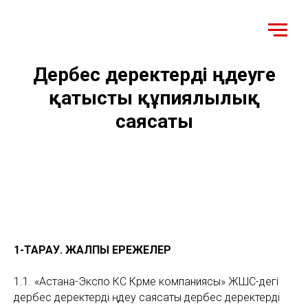
Дербес деректерді өңдеуге
қатысты құпиялылық
саясаты
1-ТАРАУ. ЖАЛПЫ ЕРЕЖЕЛЕР
1.1. «Астана-Экспо КС Көрме компаниясы» ЖШС-дегі
дербес деректерді өңдеу саясаты дербес деректерді