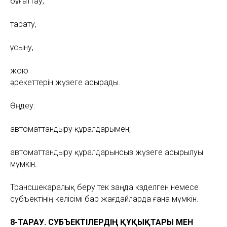
бұғаттау,
тарату,
ұсыну,
жою
әрекеттерін жүзеге асырады.
Өңдеу:
автоматтандыру құралдарымен;
автоматтандыру құралдарынсыз жүзеге асырылуы
мүмкін.
Трансшекаралық беру тек заңда көзделген немесе
субъектінің келісімі бар жағдайларда ғана мүмкін.
8-ТАРАУ. СУБЪЕКТІЛЕРДІҢ ҚҰҚЫҚТАРЫ МЕН