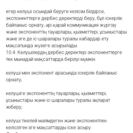
егер келуші осындай беруге келісім білдірсе,
экспоненттерге дербес деректерді беру, бұл іскерлік
байланыс орнату, әрі қарай коммуникация жүргізу
және экспоненттің тауарлары, қызметтері, ұсыныстары
және өзге де іс-шаралары туралы хабардар ету
мақсатында жүзеге асырылады.
10.4. Келушілердің дербес деректері экспоненттерге
тек мынадай мақсаттарда берілуі мүмкін:
келуші мен экспонент арасында іскерлік байланыс
орнату;
келушіге экспоненттің тауарлары, қызметтері,
ұсыныстары және іс-шаралары туралы ақпарат
жіберу;
келуші тікелей мәлімдеген және экспонентпен
келісілген өзге мақсаттарды іске асыру.