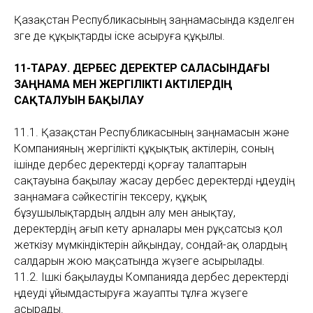
Қазақстан Республикасының заңнамасында көзделген
өзге де құқықтарды іске асыруға құқылы.
11-ТАРАУ. ДЕРБЕС ДЕРЕКТЕР САЛАСЫНДАҒЫ
ЗАҢНАМА МЕН ЖЕРГІЛІКТІ АКТІЛЕРДІҢ
САҚТАЛУЫН БАҚЫЛАУ
11.1. Қазақстан Республикасының заңнамасын және
Компанияның жергілікті құқықтық актілерін, соның
ішінде дербес деректерді қорғау талаптарын
сақтауына бақылау жасау дербес деректерді өңдеудің
заңнамаға сәйкестігін тексеру, құқық
бұзушылықтардың алдын алу мен анықтау,
деректердің ағып кету арналары мен рұқсатсыз қол
жеткізу мүмкіндіктерін айқындау, сондай-ақ олардың
салдарын жою мақсатында жүзеге асырылады.
11.2. Ішкі бақылауды Компанияда дербес деректерді
өңдеуді ұйымдастыруға жауапты тұлға жүзеге
асырады.