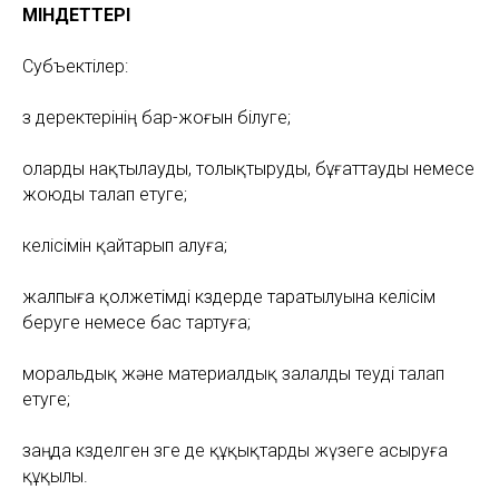
МІНДЕТТЕРІ
Субъектілер:
өз деректерінің бар-жоғын білуге;
оларды нақтылауды, толықтыруды, бұғаттауды немесе
жоюды талап етуге;
келісімін қайтарып алуға;
жалпыға қолжетімді көздерде таратылуына келісім
беруге немесе бас тартуға;
моральдық және материалдық залалды өтеуді талап
етуге;
заңда көзделген өзге де құқықтарды жүзеге асыруға
құқылы.