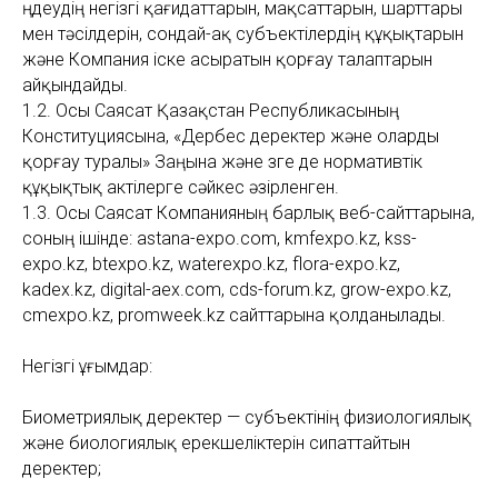
өңдеудің негізгі қағидаттарын, мақсаттарын, шарттары
мен тәсілдерін, сондай-ақ субъектілердің құқықтарын
және Компания іске асыратын қорғау талаптарын
айқындайды.
1.2. Осы Саясат Қазақстан Республикасының
Конституциясына, «Дербес деректер және оларды
қорғау туралы» Заңына және өзге де нормативтік
құқықтық актілерге сәйкес әзірленген.
1.3. Осы Саясат Компанияның барлық веб-сайттарына,
соның ішінде: astana-expo.com, kmfexpo.kz, kss-
expo.kz, btexpo.kz, waterexpo.kz, flora-expo.kz,
kadex.kz, digital-aex.com, cds-forum.kz, grow-expo.kz,
cmexpo.kz, promweek.kz сайттарына қолданылады.
Негізгі ұғымдар:
Биометриялық деректер — субъектінің физиологиялық
және биологиялық ерекшеліктерін сипаттайтын
деректер;