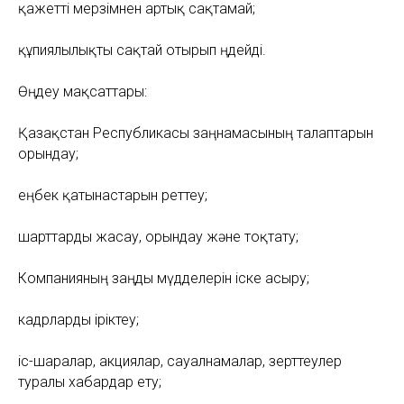
қажетті мерзімнен артық сақтамай;
құпиялылықты сақтай отырып өңдейді.
Өңдеу мақсаттары:
Қазақстан Республикасы заңнамасының талаптарын
орындау;
еңбек қатынастарын реттеу;
шарттарды жасау, орындау және тоқтату;
Компанияның заңды мүдделерін іске асыру;
кадрларды іріктеу;
іс-шаралар, акциялар, сауалнамалар, зерттеулер
туралы хабардар ету;