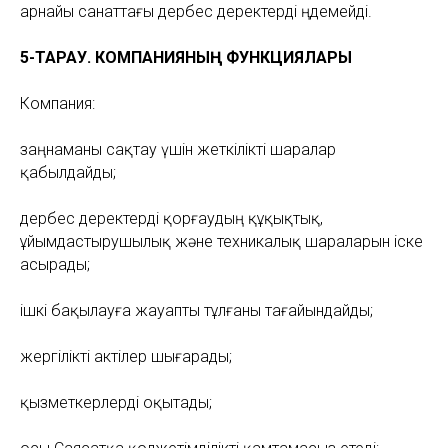
арнайы санаттағы дербес деректерді өңдемейді.
5-ТАРАУ. КОМПАНИЯНЫҢ ФУНКЦИЯЛАРЫ
Компания:
заңнаманы сақтау үшін жеткілікті шаралар
қабылдайды;
дербес деректерді қорғаудың құқықтық,
ұйымдастырушылық және техникалық шараларын іске
асырады;
ішкі бақылауға жауапты тұлғаны тағайындайды;
жергілікті актілер шығарады;
қызметкерлерді оқытады;