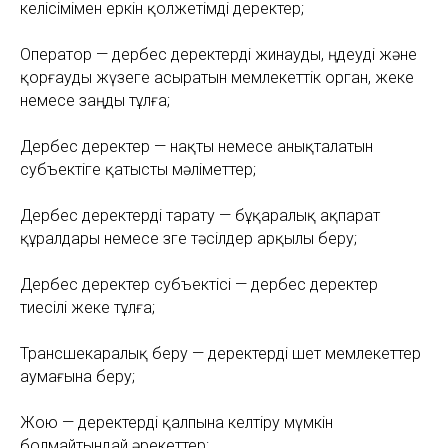
келісімімен еркін қолжетімді деректер;
Оператор — дербес деректерді жинауды, өңдеуді және
қорғауды жүзеге асыратын мемлекеттік орган, жеке
немесе заңды тұлға;
Дербес деректер — нақты немесе анықталатын
субъектіге қатысты мәліметтер;
Дербес деректерді тарату — бұқаралық ақпарат
құралдары немесе өзге тәсілдер арқылы беру;
Дербес деректер субъектісі — дербес деректер
тиесілі жеке тұлға;
Трансшекаралық беру — деректерді шет мемлекеттер
аумағына беру;
Жою — деректерді қалпына келтіру мүмкін
болмайтындай әрекеттер;