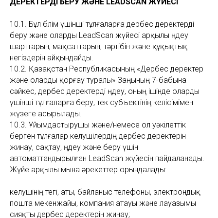
ДЕРЕКТЕРДІ БЕРУ ЖӘНЕ LEADSCAN ЖҮЙЕСІ
10.1. Бұл бөлім үшінші тұлғаларға дербес деректерді
беру және оларды LeadScan жүйесі арқылы өңдеу
шарттарын, мақсаттарын, тәртібін және құқықтық
негіздерін айқындайды.
10.2. Қазақстан Республикасының «Дербес деректер
және оларды қорғау туралы» Заңының 7-бабына
сәйкес, дербес деректерді өңдеу, оның ішінде оларды
үшінші тұлғаларға беру, тек субъектінің келісімімен
жүзеге асырылады.
10.3. Ұйымдастырушы және/немесе ол уәкілеттік
берген тұлғалар келушілердің дербес деректерін
жинау, сақтау, өңдеу және беру үшін
автоматтандырылған LeadScan жүйесін пайдаланады.
Жүйе арқылы мына әрекеттер орындалады:
келушінің тегі, аты, байланыс телефоны, электрондық
пошта мекенжайы, компания атауы және лауазымы
сияқты дербес деректерін жинау;