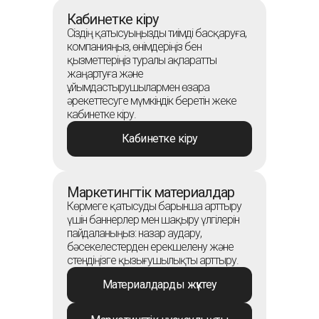
Кабинетке кіру
Сіздің қатысуыңызды тиімді басқаруға,
компанияңыз, өнімдеріңіз бен
қызметтеріңіз туралы ақпаратты
жаңартуға және
ұйымдастырушылармен өзара
әрекеттесуге мүмкіндік беретін жеке
кабинетке кіру.
Кабинетке кіру
Маркетингтік материалдар
Көрмеге қатысуды барынша арттыру
үшін баннерлер мен шақыру үлгілерін
пайдаланыңыз: назар аудару,
бәсекелестерден ерекшелену және
стендіңізге қызығушылықты арттыру.
Материалдарды жүктеу