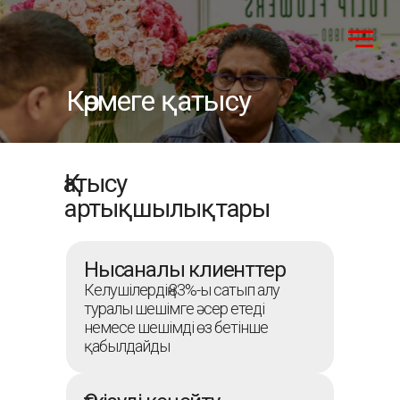
Көрмеге қатысу
Қатысу
артықшылықтары
Нысаналы клиенттер
Келушілердің 83%-ы сатып алу
туралы шешімге әсер етеді
немесе шешімді өз бетінше
қабылдайды