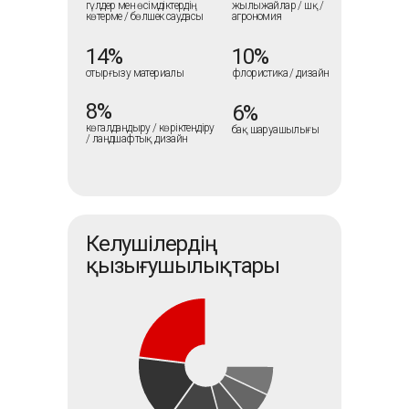
гүлдер мен өсімдіктердің
жылыжайлар / шқ /
көтерме / бөлшек саудасы
агрономия
14%
10%
отырғызу материалы
флористика / дизайн
8%
6%
көгалдандыру / көріктендіру
бақ шаруашылығы
/ ландшафтық дизайн
Келушілердің
қызығушылықтары