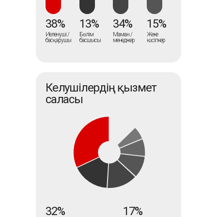
38%
13%
34%
15%
Иеленуші /
Бөлім
Маман /
Жеке
басқарушы
басшысы
менеджер
кәсіпкер
Келушілердің қызмет
саласы
32%
17%