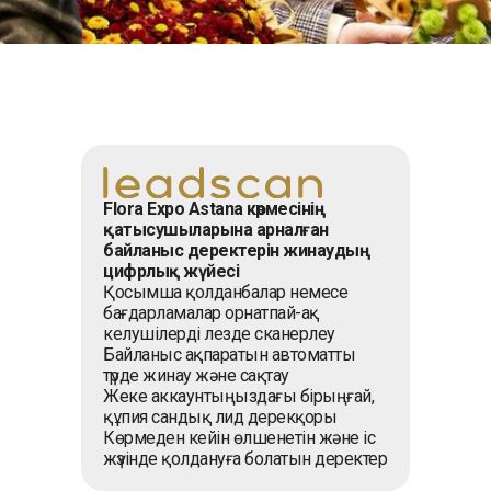
Flora Expo Astana көрмесінің
қатысушыларына арналған
байланыс деректерін жинаудың
цифрлық жүйесі
Қосымша қолданбалар немесе
бағдарламалар орнатпай-ақ
келушілерді лезде сканерлеу
Байланыс ақпаратын автоматты
түрде жинау және сақтау
Жеке аккаунтыңыздағы бірыңғай,
құпия сандық лид дерекқоры
Көрмеден кейін өлшенетін және іс
жүзінде қолдануға болатын деректер