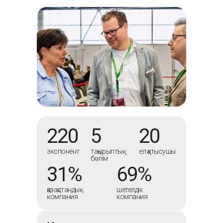
220
5
20
экспонент
тақырыптық
ел қатысушы
бөлім
31%
69%
қазақстандық
шетелдік
компания
компания