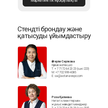
Маркетингтік нұсқаулықты
Стендті брондау және
қатысуды ұйымдастыру
Әйгерім Серікова
Көрме жетекшісі
Т: + 7 7172 64 23 23 (ішкі 223)
М: +7 702 999 4085
Е: sa@astana-expo.com
Роза Қалиева
Негізгі клиенттермен
жұмыс жөніндегі менеджер
Т: + 7 7172 64 23 23 (ішкі 205)