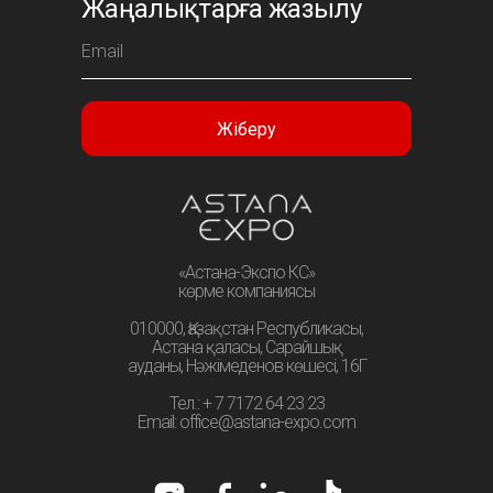
Жаңалықтарға жазылу
Жіберу
«Астана-Экспо КС»
көрме компаниясы
010000, Қазақстан Республикасы,
Астана қаласы, Сарайшық
ауданы, Нәжімеденов көшесі, 16Г
Тел.: + 7 7172 64 23 23
Email: office@astana-expo.com