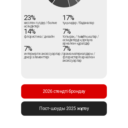
23%
17%
кесілген гүлдер / бөлме
тұқымдар / баданалар
өсімдіктері
14%
7%
флористика / дизайн
топырақ / тыңайтқыштар /
өсімдіктерді қорғауға
арналған құралдар
7%
7%
интерьерлік аксессуарлар /
орама материалдары /
декор элементтері
флористерге арналған
аксессуарлар
2026 стендті брондау
Пост-шоуды 2025 жүктеу