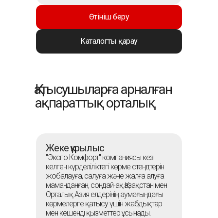
Өтініш беру
Каталогты қарау
Қатысушыларға арналған
ақпараттық орталық
Жеке құрылыс
"Экспо Комфорт" компаниясы кез
келген күрделіліктегі көрме стендтерін
жобалауға, салуға және жалға алуға
маманданған, сондай-ақ Қазақстан мен
Орталық Азия елдерінің аумағындағы
көрмелерге қатысу үшін жабдықтар
мен кешенді қызметтер ұсынады.