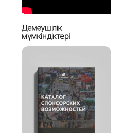
Демеушілік
мүмкіндіктері