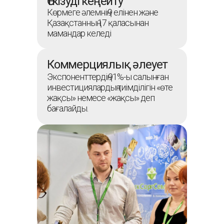
Өткізуді кеңейту
Көрмеге әлемнің 9 елінен және
Қазақстанның 17 қаласынан
мамандар келеді
Коммерциялық әлеует
Экспоненттердің 91%-ы салынған
инвестициялардың тиімділігін «өте
жақсы» немесе «жақсы» деп
бағалайды.