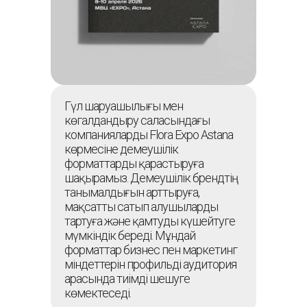
Гүл шаруашылығы мен
көгалдандыру саласындағы
компанияларды Flora Expo Astana
көрмесіне демеушілік
форматтарды қарастыруға
шақырамыз. Демеушілік брендтің
танымалдығын арттыруға,
мақсатты сатып алушыларды
тартуға және қамтуды күшейтуге
мүмкіндік береді. Мұндай
форматтар бизнес пен маркетинг
міндеттерін профильді аудитория
арасында тиімді шешуге
көмектеседі.