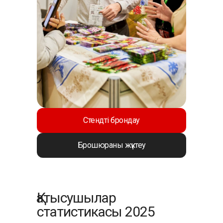
Стендті брондау
Брошюраны жүктеу
Қатысушылар
статистикасы 2025