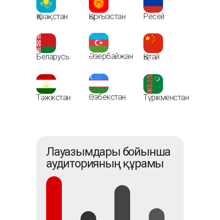
Қазақстан
Қырғызстан
Ресей
Әзербайжан
Беларусь
Қытай
Өзбекстан
Тәжікстан
Түрікменстан
Лауазымдары бойынша
аудиторияның құрамы