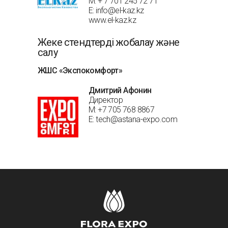
М: + 7 701 245 72 71
Е: info@el-kaz.kz
www.el-kaz.kz
Жеке стендтерді жобалау және
салу
ЖШС «Экспокомфорт»
Дмитрий Афонин
Директор
М: +7 705 768 8867
E: tech@astana-expo.com