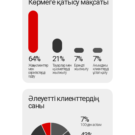
Көрмеге қатысу мақсаты
64%
21%
7%
7%
Жаңа клиенттер
Тауарлар мен
Брендті
Ағымдағы
мен
қызметтерді
жылжыту
клиенттерді
серіктестерді
жылжыту
ұстап қалу
іздеу
Әлеуетті клиенттердің
саны
7%
100-ден астам