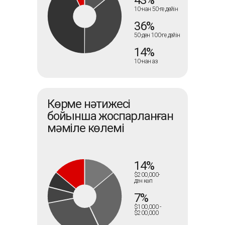
43%
10-нан 50-ге дейін
36%
50-ден 100-ге дейін
14%
10-нан аз
Көрме нәтижесі
бойынша жоспарланған
мәміле көлемі
14%
$200,000-
ден көп
7%
$100,000 -
$200,000