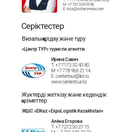
М: +7 701 524 09 58
Е: roza@astana-expo.com
Серіктестер
Визалық қолдау және тұру
«Центр ТУР» туристік агенттік
Ирина Савич
T: +7 7172 32 40 80
M: +7 778 966 21 14
E: centertour@list.ru
www.centertour.kz
Жүктерді жеткізу және кедендік
қызметтер
ЖШС «ElKaz «ExpoLogistik Kazakhstan»
Алёна Егорова
Т: +7 7272 50 27 15