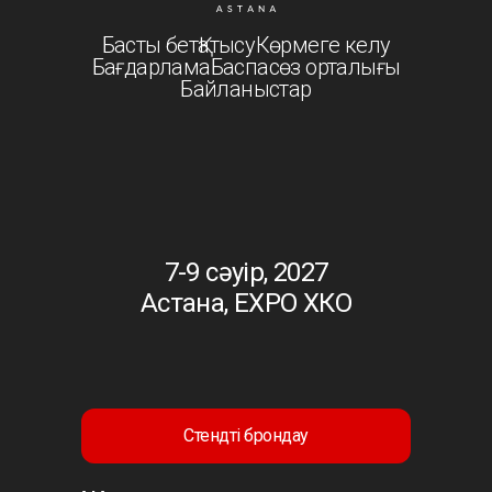
Басты бет
Қатысу
Көрмеге келу
Бағдарлама
Баспасөз орталығы
Байланыстар
7-9 сәуір, 2027
Астана, EXPO ХКО
Стендті брондау