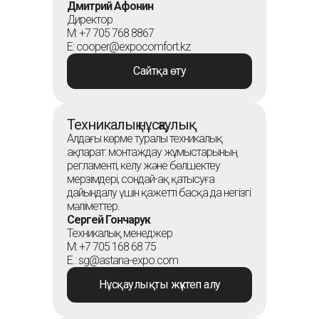
Дмитрий Афонин
Директор
М: +7 705 768 8867
E: cooper@expocomfort.kz
Сайтқа өту
Техникалық нұсқаулық
Алдағы көрме туралы техникалық
ақпарат: монтаждау жұмыстарының
регламенті, келу және бөлшектеу
мерзімдері, сондай-ақ қатысуға
дайындалу үшін қажетті басқа да негізгі
мәліметтер.
Сергей Гончарук
Техникалық менеджер
М: +7 705 168 68 75
E.: sg@astana-expo.com
Нұсқаулықты жүктеп алу