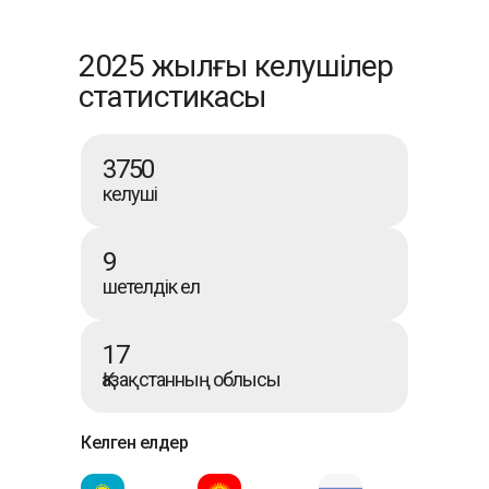
2025 жылғы келушілер
статистикасы
3750
келуші
9
шетелдік ел
17
Қазақстанның облысы
Келген елдер