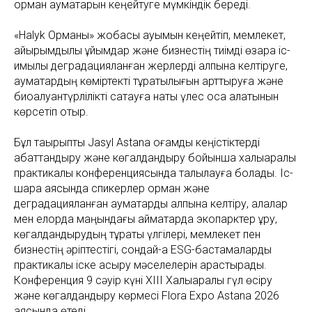
орман аумақтарын кеңейтуге мүмкіндік береді.
«Halyk Орманы» жобасы ауқымын кеңейтіп, мемлекет,
қайырымдылық ұйымдар және бизнестің тиімді өзара іс-
қимылы деградацияланған жерлерді қалпына келтіруге,
аумақтардың көміртекті тұрақтылығын арттыруға және
биоалуантүрлілікті сақтауға нақты үлес қоса алатынын
көрсетіп отыр.
Бұл тақырыпты Jasyl Astana қоғамдық кеңістіктерді
абаттандыру және көгалдандыру бойынша халықаралық
практикалық конференциясында талқылауға болады. Іс-
шара аясында спикерлер орман және
деградацияланған аумақтарды қалпына келтіру, қалалар
мен елорда маңындағы аймақтарда экопарктер құру,
көгалдандырудың тұрақты үлгілері, мемлекет пен
бизнестің әріптестігі, сондай-ақ ESG-бастамаларды
практикалық іске асыру мәселелерін қарастырады.
Конференция 9 сәуір күні XIII Халықаралық гүл өсіру
және көгалдандыру көрмесі Flora Expo Astana 2026
аясында өтеді.