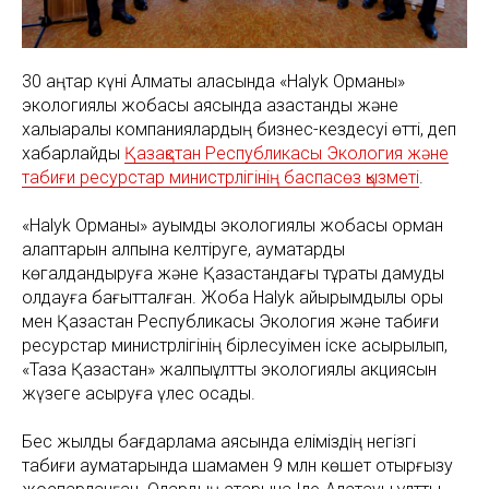
30 қаңтар күні Алматы қаласында «Halyk Орманы»
экологиялық жобасы аясында қазақстандық және
халықаралық компаниялардың бизнес-кездесуі өтті, деп
хабарлайды
Қазақстан Республикасы Экология және
табиғи ресурстар министрлігінің баспасөз қызметі
.
«Halyk Орманы» ауқымды экологиялық жобасы орман
алқаптарын қалпына келтіруге, аумақтарды
көгалдандыруға және Қазақстандағы тұрақты дамуды
қолдауға бағытталған. Жоба Halyk қайырымдылық қоры
мен Қазақстан Республикасы Экология және табиғи
ресурстар министрлігінің бірлесуімен іске асырылып,
«Таза Қазақстан» жалпыұлттық экологиялық акциясын
жүзеге асыруға үлес қосады.
Бес жылдық бағдарлама аясында еліміздің негізгі
табиғи аумақтарында шамамен 9 млн көшет отырғызу