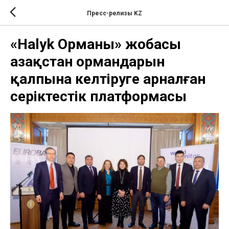
Пресс-релизы KZ
«Halyk Орманы» жобасы
Қазақстан ормандарын
қалпына келтіруге арналған
серіктестік платформасы