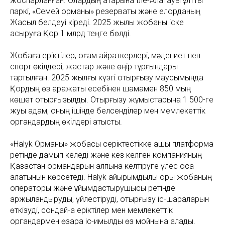
жоспарланған. Олардың қатарына Іле-Алатауы ұлттық
паркі, «Семей орманы» резерваты және елорданың
Жасыл белдеуі кіреді. 2025 жылы жобаны іске
асыруға Қор 1 млрд теңге бөлді.
Жобаға еріктілер, қоғам қайраткерлері, мәдениет пен
спорт өкілдері, жастар және өңір тұрғындары
тартылған. 2025 жылғы күзгі отырғызу маусымында
Қордың өз қаражаты есебінен шамамен 850 мың
көшет отырғызылды. Отырғызу жұмыстарына 1 500-ге
жуық адам, оның ішінде белсенділер мен мемлекеттік
органдардың өкілдері қатысты.
«Halyk Орманы» жобасы серіктестікке ашық платформа
ретінде дамып келеді және кез келген компанияның
Қазақстан ормандарын қалпына келтіруге үлес қоса
алатынын көрсетеді. Halyk қайырымдылық қоры жобаның
операторы және ұйымдастырушысы ретінде
қаржыландыруды, үйлестіруді, отырғызу іс-шараларын
өткізуді, сондай-ақ еріктілер мен мемлекеттік
органдармен өзара іс-қимылды өз мойнына алады.