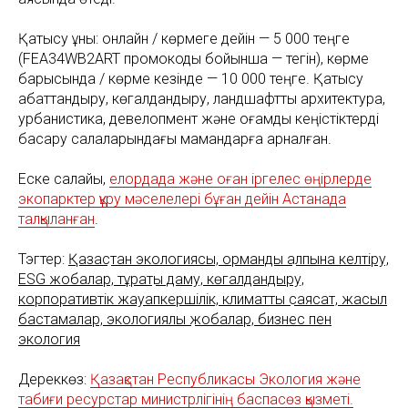
Қатысу құны: онлайн / көрмеге дейін — 5 000 теңге
(FEA34WB2ART промокоды бойынша — тегін), көрме
барысында / көрме кезінде — 10 000 теңге. Қатысу
абаттандыру, көгалдандыру, ландшафттық архитектура,
урбанистика, девелопмент және қоғамдық кеңістіктерді
басқару салаларындағы мамандарға арналған.
Еске салайық,
елордада және оған іргелес өңірлерде
экопарктер құру мәселелері бұған дейін Астанада
талқыланған
.
Тэгтер:
Қазақстан экологиясы, орманды қалпына келтіру,
ESG жобалар, тұрақты даму, көгалдандыру,
корпоративтік жауапкершілік, климаттық саясат, жасыл
бастамалар, экологиялық жобалар, бизнес пен
экология
Дереккөз:
Қазақстан Республикасы Экология және
табиғи ресурстар министрлігінің баспасөз қызметі.