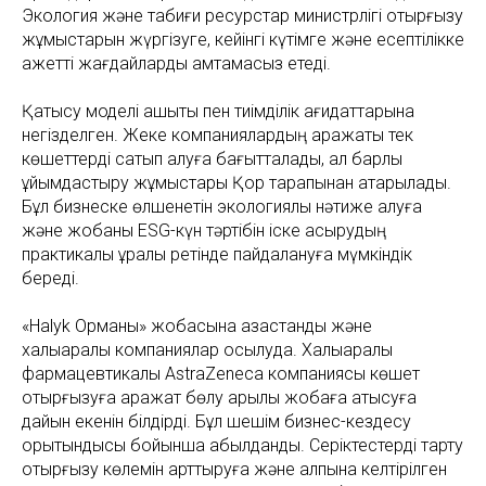
Экология және табиғи ресурстар министрлігі отырғызу
жұмыстарын жүргізуге, кейінгі күтімге және есептілікке
қажетті жағдайларды қамтамасыз етеді.
Қатысу моделі ашықтық пен тиімділік қағидаттарына
негізделген. Жеке компаниялардың қаражаты тек
көшеттерді сатып алуға бағытталады, ал барлық
ұйымдастыру жұмыстары Қор тарапынан атқарылады.
Бұл бизнеске өлшенетін экологиялық нәтиже алуға
және жобаны ESG-күн тәртібін іске асырудың
практикалық құралы ретінде пайдалануға мүмкіндік
береді.
«Halyk Орманы» жобасына қазақстандық және
халықаралық компаниялар қосылуда. Халықаралық
фармацевтикалық AstraZeneca компаниясы көшет
отырғызуға қаражат бөлу арқылы жобаға қатысуға
дайын екенін білдірді. Бұл шешім бизнес-кездесу
қорытындысы бойынша қабылданды. Серіктестерді тарту
отырғызу көлемін арттыруға және қалпына келтірілген