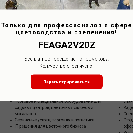
Только для профессионалов в сфере
цветоводства и озеленения!
FEAGA2V20Z
Бесплатное посещение по промокоду.
Флор
Количество ограничено.
и диз
Цветочный бизнес и логистика
Зарегистрироваться
Оборудование и упаковка для
Инст
транспортировки и продажи цветов
Аксе
Торговое и специальное оборудование для
упак
садовых центров, цветочных салонов и
Изде
магазинов
Спец
Сервисные услуги, торговля и логистика
Студ
IT решения для цветочного бизнеса
офор
Иску