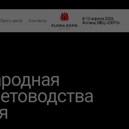
8-10 апреля 2026
Пресс-центр
Контакты
Астана, МВЦ «EXPO»
ародная
ветоводства
я