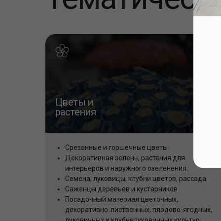
Цветы и
растения
Срезанные и горшечные цветы
Декоративная зелень, растения для
интерьеров и наружного озеленения.
Семена, луковицы, клубни цветов, рассада
Саженцы деревьев и кустарников
Посадочный материал цветочных,
декоративно-лиственных, плодово-ягодных,
луковичных и клубнелуковичных культур