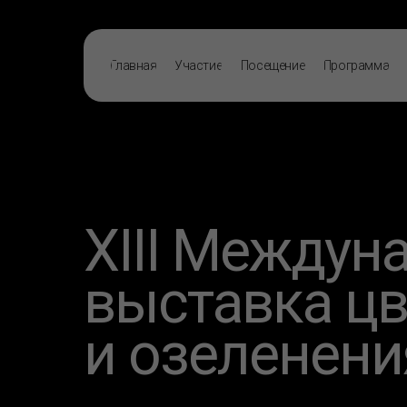
Главная
Участие
Посещение
Программа
XIII Междун
выставка ц
и озеленени