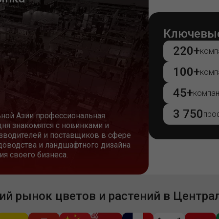
Ключевые
220+
комп
100+
комп
45+
компан
3 750
про
льной Азии профессиональная
дня знакомятся с новинками и
зводителей и поставщиков в сфере
адоводства и ландшафтного дизайна
ия своего бизнеса.
й рынок цветов и растений в Центра