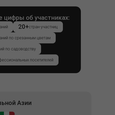
 цифры об участниках:
20+
аний
стран-участниц
аний по срезанным цветам
ий по садоводству
фессиональных посетителей
льной Азии