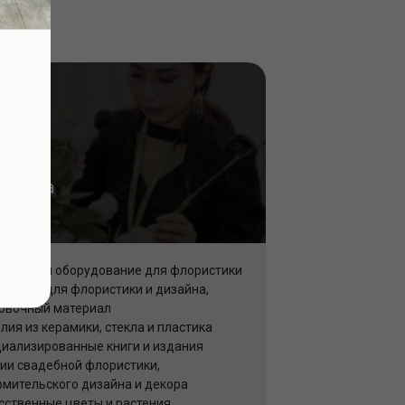
истика
айн
румент и оборудование для флористики
ссуары для флористики и дизайна,
овочный материал
лия из керамики, стекла и пластика
иализированные книги и издания
ии свадебной флористики,
мительского дизайна и декора
сственные цветы и растения