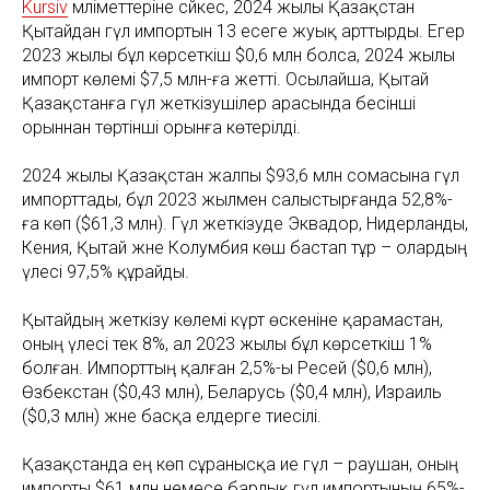
Kursiv
мәліметтеріне сәйкес, 2024 жылы Қазақстан
Қытайдан гүл импортын 13 есеге жуық арттырды. Егер
2023 жылы бұл көрсеткіш $0,6 млн болса, 2024 жылы
импорт көлемі $7,5 млн-ға жетті. Осылайша, Қытай
Қазақстанға гүл жеткізушілер арасында бесінші
орыннан төртінші орынға көтерілді.
2024 жылы Қазақстан жалпы $93,6 млн сомасына гүл
импорттады, бұл 2023 жылмен салыстырғанда 52,8%-
ға көп ($61,3 млн). Гүл жеткізуде Эквадор, Нидерланды,
Кения, Қытай және Колумбия көш бастап тұр – олардың
үлесі 97,5% құрайды.
Қытайдың жеткізу көлемі күрт өскеніне қарамастан,
оның үлесі тек 8%, ал 2023 жылы бұл көрсеткіш 1%
болған. Импорттың қалған 2,5%-ы Ресей ($0,6 млн),
Өзбекстан ($0,43 млн), Беларусь ($0,4 млн), Израиль
($0,3 млн) және басқа елдерге тиесілі.
Қазақстанда ең көп сұранысқа ие гүл – раушан, оның
импорты $61 млн немесе барлық гүл импортының 65%-