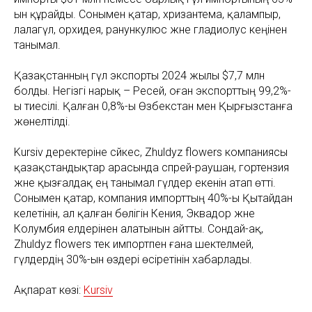
ын құрайды. Сонымен қатар, хризантема, қалампыр,
лалагүл, орхидея, ранункулюс және гладиолус кеңінен
танымал.
Қазақстанның гүл экспорты 2024 жылы $7,7 млн
болды. Негізгі нарық – Ресей, оған экспорттың 99,2%-
ы тиесілі. Қалған 0,8%-ы Өзбекстан мен Қырғызстанға
жөнелтілді.
Kursiv деректеріне сәйкес, Zhuldyz flowers компаниясы
қазақстандықтар арасында спрей-раушан, гортензия
және қызғалдақ ең танымал гүлдер екенін атап өтті.
Сонымен қатар, компания импорттың 40%-ы Қытайдан
келетінін, ал қалған бөлігін Кения, Эквадор және
Колумбия елдерінен алатынын айтты. Сондай-ақ,
Zhuldyz flowers тек импортпен ғана шектелмей,
гүлдердің 30%-ын өздері өсіретінін хабарлады.
Ақпарат көзі:
Kursiv