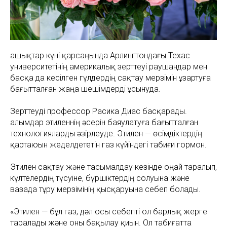
Ғашықтар күні қарсаңында Арлингтондағы Техас
университетінің америкалық зерттеуі раушандар мен
басқа да кесілген гүлдердің сақтау мерзімін ұзартуға
бағытталған жаңа шешімдерді ұсынуда.
Зерттеуді профессор Расика Диас басқарады.
Ғалымдар этиленнің әсерін баяулатуға бағытталған
технологияларды әзірлеуде. Этилен — өсімдіктердің
қартаюын жеделдететін газ күйіндегі табиғи гормон.
Этилен сақтау және тасымалдау кезінде оңай таралып,
күлтелердің түсуіне, бүршіктердің солуына және
вазада тұру мерзімінің қысқаруына себеп болады.
«Этилен — бұл газ, дәл осы себепті ол барлық жерге
таралады және оны бақылау қиын. Ол табиғатта