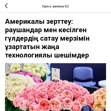
Пресс-релизы KZ
Америкалық зерттеу:
раушандар мен кесілген
гүлдердің сақтау мерзімін
ұзартатын жаңа
технологиялық шешімдер