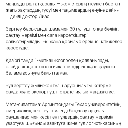
маңызды рөл атқарады — жемістердің пісуінен бастап
жапырақтардың түсуі мен тұқымдардың өнуіне дейін»,
— дейді доктор Диас.
Зерттеу барысында шамамен 30 гүл үш топқа бөлініп,
сақтау мерзімі мен сапа көрсеткіштері
салыстырылады. Екі жаңа қосылыс ерекше нәтижелер
көрсетуде.
Қазіргі таңда 1-метилциклопропен қолданылады,
алайда жаңа технологиялар тиімдірек және қауіпсіз
балама ұсынуға бағытталған.
Бұл зерттеу жылыжай гүл шаруашылығы, көтерме
сауда және экспорт үшін стратегиялық маңызға ие.
Мета-сипаттама: Арлингтондағы Техас университетінің
америкалық зерттеуі этиленді бақылау арқылы
раушандар мен кесілген гүлдердің сақтау мерзімін
ұзартуға, шығынды азайтуға және гүл логистикасының